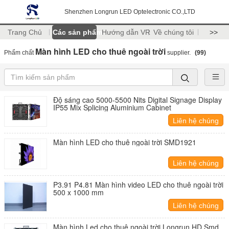
Shenzhen Longrun LED Optelectronic CO.,LTD
Trang Chủ
Các sản phẩm
Hướng dẫn VR
Về chúng tôi
>>
Màn hình LED cho thuê ngoài trời
Phẩm chất
supplier.
(99)
Độ sáng cao 5000-5500 Nits Digital Signage Display
IP55 Mix Splicing Aluminium Cabinet
Liên hệ chúng
tôi
Màn hình LED cho thuê ngoài trời SMD1921
Liên hệ chúng
tôi
P3.91 P4.81 Màn hình video LED cho thuê ngoài trời
500 x 1000 mm
Liên hệ chúng
tôi
Màn hình Led cho thuê ngoài trời Longrun HD Smd