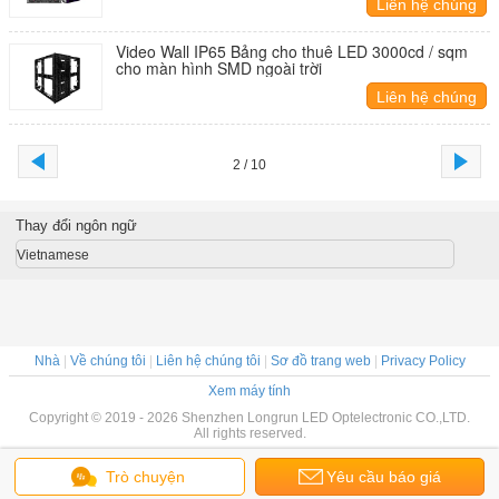
Liên hệ chúng
tôi
Video Wall IP65 Bảng cho thuê LED 3000cd / sqm
cho màn hình SMD ngoài trời
Liên hệ chúng
tôi
2 / 10
Thay đổi ngôn ngữ
Vietnamese
Nhà
|
Về chúng tôi
|
Liên hệ chúng tôi
|
Sơ đồ trang web
|
Privacy Policy
Xem máy tính
Copyright © 2019 - 2026 Shenzhen Longrun LED Optelectronic CO.,LTD.
All rights reserved.
Trò chuyện
Yêu cầu báo giá