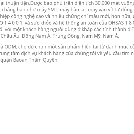
lại thuận tiện.Được bao phủ trên diện tích 30.000 mét vuôn
iến, chẳng hạn như máy SMT, máy hàn lại, máy vặn vít tự động
hiệp công nghệ cao và nhiều chứng chỉ mẫu mới, hơn nữa, c
O 1 4 0 0 1, và sức khỏe và hệ thống an toàn của OHSAS 1 
Đối với một khách hàng người dùng ở khắp các tỉnh thành ở
, Châu Âu, Đông Nam Á, Trung Đông, Nam Mỹ, Nam Á.
à ODM, cho dù chọn một sản phẩm hiện tại từ danh mục của
 trung tâm dịch vụ khách hàng của chúng tôi về yêu cầu t
ận quận Baoan Thâm Quyến.