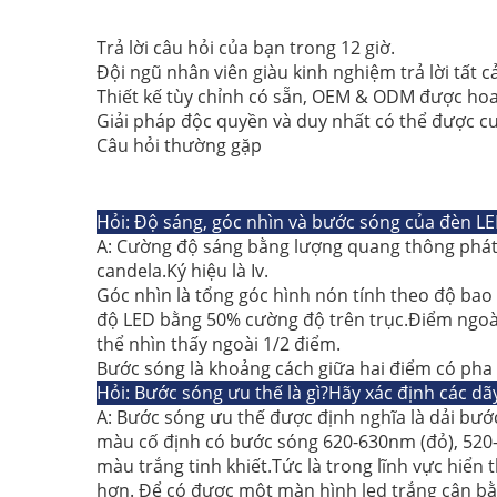
Trả lời câu hỏi của bạn trong 12 giờ.
Đội ngũ nhân viên giàu kinh nghiệm trả lời tất 
Thiết kế tùy chỉnh có sẵn, OEM & ODM được ho
Giải pháp độc quyền và duy nhất có thể được cu
Câu hỏi thường gặp
Hỏi: Độ sáng, góc nhìn và bước sóng của đèn LED
A: Cường độ sáng bằng lượng quang thông phát 
candela.Ký hiệu là Iv.
Góc nhìn là tổng góc hình nón tính theo độ ba
độ LED bằng 50% cường độ trên trục.Điểm ngoài t
thể nhìn thấy ngoài 1/2 điểm.
Bước sóng là khoảng cách giữa hai điểm có pha
Hỏi: Bước sóng ưu thế là gì?Hãy xác định các d
A: Bước sóng ưu thế được định nghĩa là dải bướ
màu cố định có bước sóng 620-630nm (đỏ), 520-5
màu trắng tinh khiết.Tức là trong lĩnh vực hiển
hơn. Để có được một màn hình led trắng cân bằ