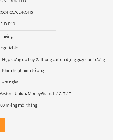
LONGRUN LED
CCC/FCC/CE/ROHS
LR-D-P10
1 miếng
negotiable
1. Hộp đựng đồ bay 2. Thùng carton đựng giấy dán tường
3. Phim hoạt hình tổ ong
15-20 ngày
Western Union, MoneyGram, L / C, T / T
500 miếng mỗi tháng