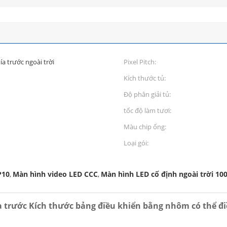
a trước ngoài trời
Pixel Pitch:
Kích thước tủ:
Độ phân giải tủ:
tốc độ làm tươi:
Màu chip ống:
Loại gói:
P10
Màn hình video LED CCC
Màn hình LED cố định ngoài trời 10
,
,
hía trước Kích thước bảng điều khiển bằng nhôm có thể 