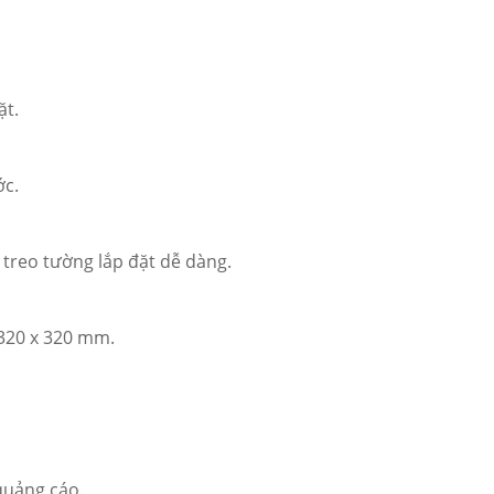
ặt.
ớc.
treo tường lắp đặt dễ dàng.
320 x 320 mm.
quảng cáo.