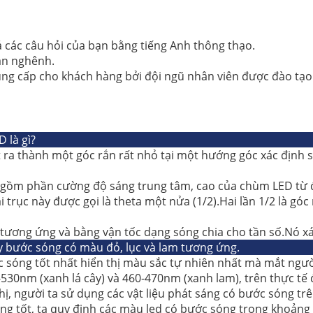
cả các câu hỏi của bạn bằng tiếng Anh thông thạo.
an nghênh.
ng cấp cho khách hàng bởi đội ngũ nhân viên được đào tạo 
 là gì?
ra thành một góc rắn rất nhỏ tại một hướng góc xác định 
o gồm phần cường độ sáng trung tâm, cao của chùm LED từ đ
rục này được gọi là theta một nửa (1/2).Hai lần 1/2 là góc
 tương ứng và bằng vận tốc dạng sóng chia cho tần số.Nó x
ãy bước sóng có màu đỏ, lục và lam tương ứng.
c sóng tốt nhất hiển thị màu sắc tự nhiên nhất mà mắt ngườ
30nm (xanh lá cây) và 460-470nm (xanh lam), trên thực tế đ
 thị, người ta sử dụng các vật liệu phát sáng có bước sóng 
ng tốt, ta quy định các màu led có bước sóng trong khoản