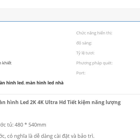
Chức năng hiển thị:
độ sáng:
Tỷ lệ tươi:
 khiết
Phương pháp quét:
Port:
àn hình led
màn hình led nhà
,
Màn hình Led 2K 4K Ultra Hd Tiết kiệm năng lượng
ước tủ: 480 * 540mm
c, có nghĩa là dễ dàng cài đặt và bảo trì.