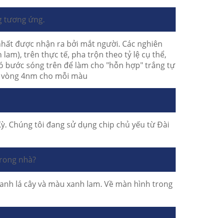
g tương ứng.
nhất được nhận ra bởi mắt người.
Các nghiên
m), trên thực tế, pha trộn theo tỷ lệ cụ thể,
g có bước sóng trên để làm cho "hỗn hợp" trắng tự
ng vòng 4nm cho mỗi màu
ỳ.
Chúng tôi đang sử dụng chip chủ yếu từ Đài
trong nhà?
xanh lá cây và màu xanh lam.
Về màn hình trong