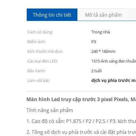
Thông tin chi tiết
Mô tả sản phẩm
Cách sử dụng:
Trong nhà
Điểm ảnh:
P3
Kích thước mô-đun:
240 * 180mm
Các loại đèn LED:
1515 Ánh sáng đen thuần
Bảo hành:
2 tuổi
dịch vụ phía trước m
Làm nổi bật:
Màn hình Led truy cập trước 3 pixel Pixels, 
Tính năng sản phẩm
1. Cao độ có sẵn: P1.875 / P2 / P2.5 / P3.
kích th
2. Tổng số dịch vụ phía trước và cài đặt phía trướ