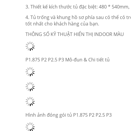
3. Thiết kế kích thước tủ đặc biệt: 480 * 540mm
4. Tủ trống và khung hồ sơ phía sau có thể có t
tốt nhất cho khách hàng của bạn.
THÔNG SỐ KỸ THUẬT HIỂN THỊ INDOOR MÀU
P1.875 P2 P2.5 P3 Mô-đun & Chi tiết tủ
Hình ảnh đóng gói tủ P1.875 P2 P2.5 P3