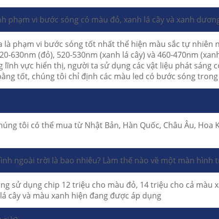
ịnh phạm vi bước sóng có màu đỏ, xanh lá cây và xanh dươn
a là phạm vi bước sóng tốt nhất thể hiện màu sắc tự nhiên 
0-630nm (đỏ), 520-530nm (xanh lá cây) và 460-470nm (xanh la
g lĩnh vực hiển thị, người ta sử dụng các vật liệu phát sán
bằng tốt, chúng tôi chỉ định các màu led có bước sóng tro
húng tôi có thể mua từ Nhật Bản, Hàn Quốc, Châu Âu, Hoa K
nh ngoài trời là bao nhiêu?
Làm thế nào về một màn hình 
 đang sử dụng chip 12 triệu cho màu đỏ, 14 triệu cho cả màu 
h lá cây và màu xanh hiện đang được áp dụng