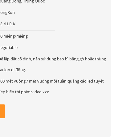
Quảng Đông, Trung Quốc
LongRun
ê-ri LR-K
10 miếng/miếng
negotiable
Để lắp đặt cố định, nên sử dụng bao bì bằng gỗ hoặc thùng
arton di động.
500 mét vuông / mét vuông mỗi tuần quảng cáo led tuyệt
đẹp hiển thị phim video xxx