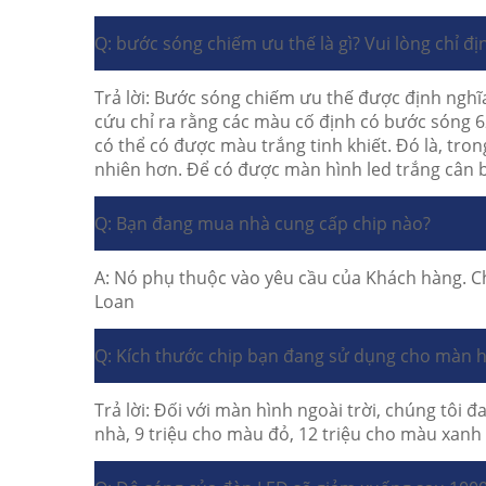
Q: bước sóng chiếm ưu thế là gì?
Vui lòng chỉ đ
Trả lời: Bước sóng chiếm ưu thế được định nghĩ
cứu chỉ ra rằng các màu cố định có bước sóng 62
có thể có được màu trắng tinh khiết.
Đó là, tron
nhiên hơn.
Để có được màn hình led trắng cân 
Q: Bạn đang mua nhà cung cấp chip nào?
A: Nó phụ thuộc vào yêu cầu của Khách hàng.
C
Loan
Q: Kích thước chip bạn đang sử dụng cho màn hì
Trả lời: Đối với màn hình ngoài trời, chúng tôi
nhà, 9 triệu cho màu đỏ, 12 triệu cho màu xan