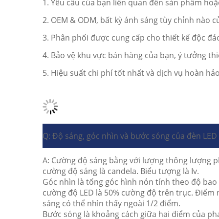
1. Yêu cầu của bạn liên quan đến sản phẩm hoặc 
2. OEM & ODM, bất kỳ ánh sáng tùy chỉnh nào củ
3. Phân phối được cung cấp cho thiết kế độc đá
4. Bảo vệ khu vực bán hàng của bạn, ý tưởng thi
5. Hiệu suất chi phí tốt nhất và dịch vụ hoàn h
Q: Độ sáng, góc nhìn và bước sóng của đèn LED l
A: Cường độ sáng bằng với lượng thông lượng p
cường độ sáng là candela.
Biểu tượng là Iv.
Góc nhìn là tổng góc hình nón tính theo độ ba
cường độ LED là 50% cường độ trên trục.
Điểm n
sáng có thể nhìn thấy ngoài 1/2 điểm.
Bước sóng là khoảng cách giữa hai điểm của ph