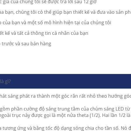
giá của chúng tôi sẽ được trả lời sau 12 giờ
a bạn, chúng tôi có thể giúp bạn thiết kế và đưa vào sản p
o của bạn và một số mô hình hiện tại của chúng tôi
ết kế và tất cả thông tin cá nhân của bạn
ảo trước và sau bán hàng
à gì?
hát sáng phát ra thành một góc rắn rất nhỏ theo hướng góc
o gồm phần cường độ sáng trung tâm của chùm sáng LED từ đ
goài trục này được gọi là một nửa theta (1/2).
Hai lần 1/2 l
a tương ứng và bằng tốc độ dạng sóng chia cho tần số.
Nó đ